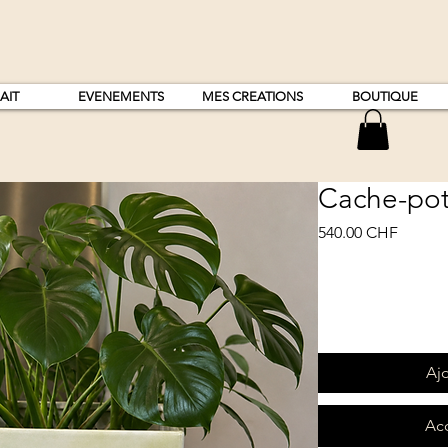
AIT
EVENEMENTS
MES CREATIONS
BOUTIQUE
Cache-pot
Prix
540.00 CHF
Quantité
*
Ajo
Acq