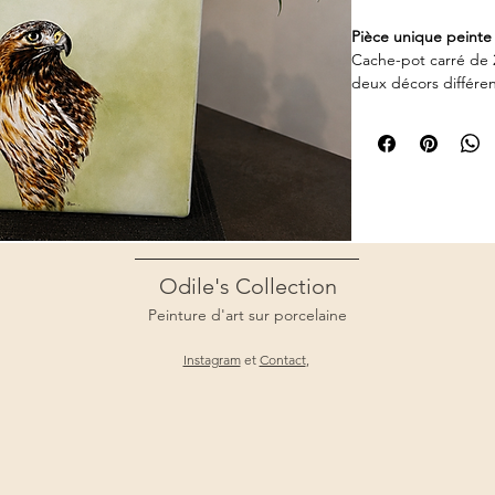
Pièce unique peinte 
Cache-pot carré de 
deux décors différen
de ses faces. Une cr
angles et offre un n
est présentée.
Une création forte 
véritable pièce déco
Odile's Collection
Peinture d'art sur porcelaine
Instagram
et
Contact
,