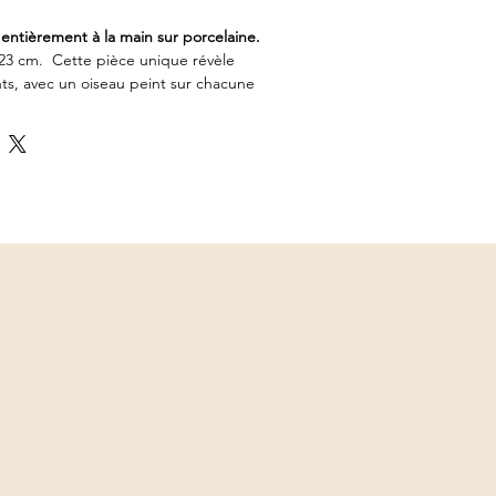
entièrement à la main sur porcelaine.
23 cm. Cette pièce unique révèle
ts, avec un oiseau peint sur chacune
éation qui se découvre sous plusieurs
ouveau regard selon la façon dont elle
et singulière, pensée comme une
rative