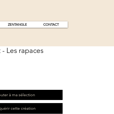
ZENTANGLE
CONTACT
 - Les rapaces
uter à ma sélection
uérir cette création